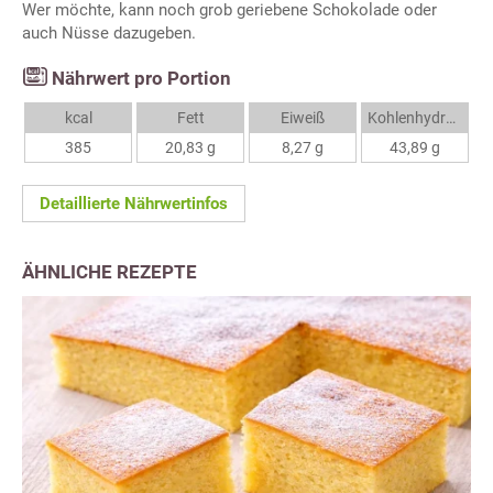
Wer möchte, kann noch grob geriebene Schokolade oder
auch Nüsse dazugeben.
Nährwert pro Portion
kcal
Fett
Eiweiß
Kohlenhydrate
385
20,83 g
8,27 g
43,89 g
Detaillierte Nährwertinfos
ÄHNLICHE REZEPTE