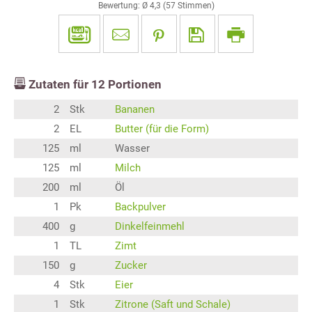
Bewertung: Ø
4,3
(
57
Stimmen)
Zutaten für
12
Portionen
2
Stk
Bananen
2
EL
Butter (für die Form)
125
ml
Wasser
125
ml
Milch
200
ml
Öl
1
Pk
Backpulver
400
g
Dinkelfeinmehl
1
TL
Zimt
150
g
Zucker
4
Stk
Eier
1
Stk
Zitrone (Saft und Schale)