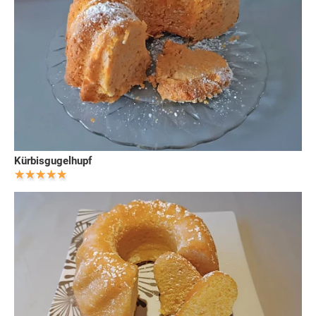
Kürbisgugelhupf