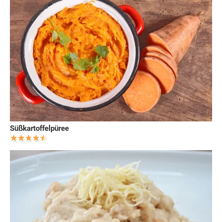
Süßkartoffelpüree