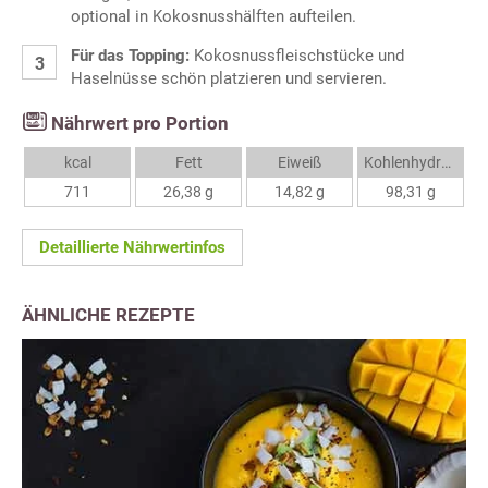
optional in Kokosnusshälften aufteilen.
Für das Topping:
Kokosnussfleischstücke und
Haselnüsse schön platzieren und servieren.
Nährwert pro Portion
kcal
Fett
Eiweiß
Kohlenhydrate
711
26,38 g
14,82 g
98,31 g
Detaillierte Nährwertinfos
ÄHNLICHE REZEPTE