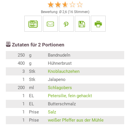
Bewertung: Ø
2,6
(
16
Stimmen)
Zutaten für
2
Portionen
250
g
Bandnudeln
400
g
Hühnerbrust
3
Stk
Knoblauchzehen
1
Stk
Jalapeno
200
ml
Schlagobers
1
EL
Petersilie, fein gehackt
1
EL
Butterschmalz
1
Prise
Salz
1
Prise
weißer Pfeffer aus der Mühle