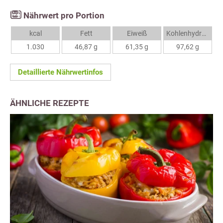
Nährwert pro Portion
kcal
Fett
Eiweiß
Kohlenhydrate
1.030
46,87 g
61,35 g
97,62 g
Detaillierte Nährwertinfos
ÄHNLICHE REZEPTE