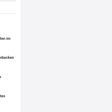
ten im
erbacken
a
tes