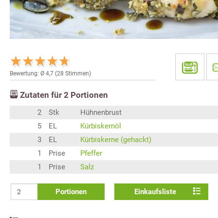
Bewertung: Ø
4,7
(
28
Stimmen)
Zutaten für
2
Portionen
2
Stk
Hühnenbrust
5
EL
Kürbiskernöl
3
EL
Kürbiskerne (gehackt)
1
Prise
Pfeffer
1
Prise
Salz
Portionen
Einkaufsliste