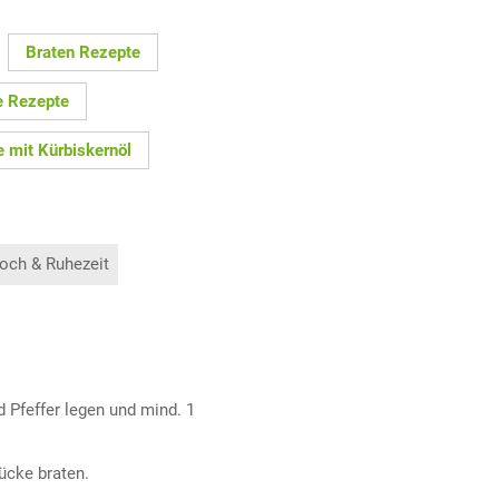
Braten Rezepte
e Rezepte
 mit Kürbiskernöl
och & Ruhezeit
d Pfeffer legen und mind. 1
ücke braten.