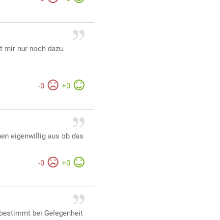
lt mir nur noch dazu.
-
0
+
0
chen eigenwillig aus ob das
-
0
+
0
h bestimmt bei Gelegenheit