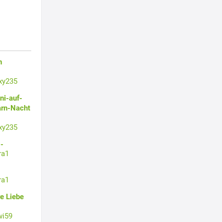
n
xy235
ni-auf-
arn-Nacht
xy235
-
ra1
ra1
e Liebe
wi59