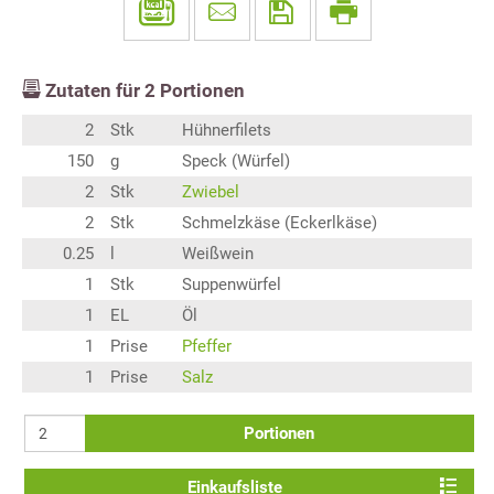
Zutaten für
2
Portionen
2
Stk
Hühnerfilets
150
g
Speck (Würfel)
2
Stk
Zwiebel
2
Stk
Schmelzkäse (Eckerlkäse)
0.25
l
Weißwein
1
Stk
Suppenwürfel
1
EL
Öl
1
Prise
Pfeffer
1
Prise
Salz
Portionen
Einkaufsliste