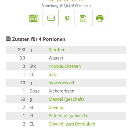
Bewertung: Ø
3,8
(
16
Stimmen)
Zutaten für
4
Portionen
300
g
Karotten
0,3
l
Wasser
3
Stk
Knoblauchzehen
1
TL
Salz
10
g
Ingwerwurzel
1
Dose
Kichererbsen
60
g
Mandel (geschält)
2
EL
Olivenöl
1
EL
Petersilie (gehackt)
2
EL
Olivenöl zum Beträufeln