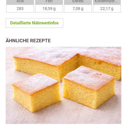
kcal
Fett
Eiweiß
Kohlenhydrate
283
18,59 g
7,08 g
22,17 g
Detaillierte Nährwertinfos
ÄHNLICHE REZEPTE