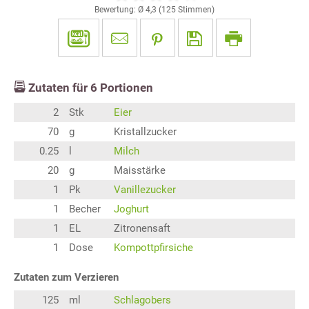
Bewertung: Ø
4,3
(
125
Stimmen)
Zutaten für
6
Portionen
2
Stk
Eier
70
g
Kristallzucker
0.25
l
Milch
20
g
Maisstärke
1
Pk
Vanillezucker
1
Becher
Joghurt
1
EL
Zitronensaft
1
Dose
Kompottpfirsiche
Zutaten zum Verzieren
125
ml
Schlagobers