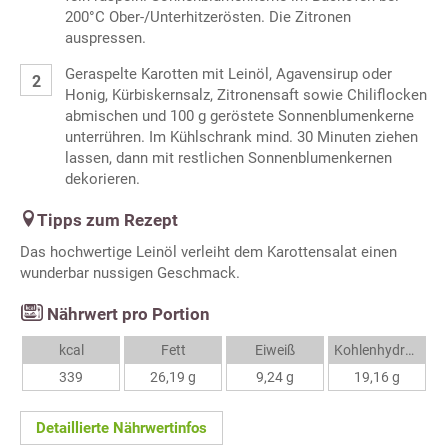
200°C Ober-/Unterhitzerösten. Die Zitronen
auspressen.
Geraspelte Karotten mit Leinöl, Agavensirup oder
Honig, Kürbiskernsalz, Zitronensaft sowie Chiliflocken
abmischen und 100 g geröstete Sonnenblumenkerne
unterrühren. Im Kühlschrank mind. 30 Minuten ziehen
lassen, dann mit restlichen Sonnenblumenkernen
dekorieren.
Tipps zum Rezept
Das hochwertige Leinöl verleiht dem Karottensalat einen
wunderbar nussigen Geschmack.
Nährwert pro Portion
kcal
Fett
Eiweiß
Kohlenhydrate
339
26,19 g
9,24 g
19,16 g
Detaillierte Nährwertinfos