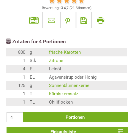
Bewertung: Ø
4,7
(
21
Stimmen)
Zutaten für
4
Portionen
800
g
frische Karotten
1
Stk
Zitrone
4
EL
Leinöl
1
EL
Agavensirup oder Honig
125
g
Sonnenblumenkerne
1
TL
Kürbiskernsalz
1
TL
Chiliflocken
Portionen
Einkaufsliste