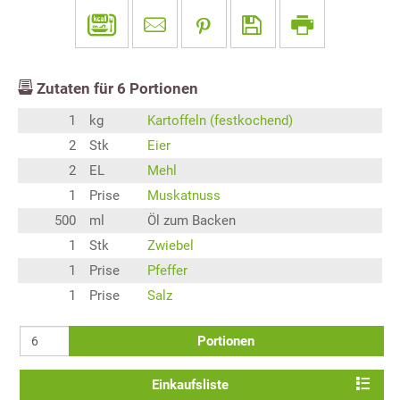
Zutaten für
6
Portionen
1
kg
Kartoffeln (festkochend)
2
Stk
Eier
2
EL
Mehl
1
Prise
Muskatnuss
500
ml
Öl zum Backen
1
Stk
Zwiebel
1
Prise
Pfeffer
1
Prise
Salz
Portionen
Einkaufsliste