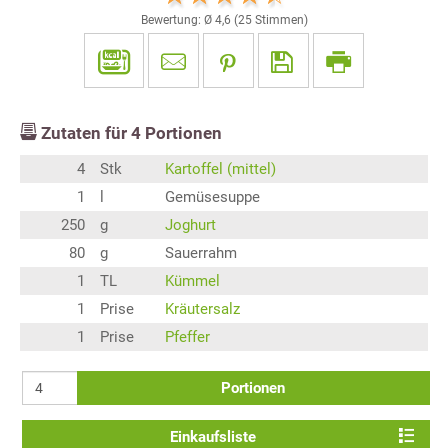
Bewertung: Ø
4,6
(
25
Stimmen)
Zutaten für
4
Portionen
4
Stk
Kartoffel (mittel)
1
l
Gemüsesuppe
250
g
Joghurt
80
g
Sauerrahm
1
TL
Kümmel
1
Prise
Kräutersalz
1
Prise
Pfeffer
Portionen
Einkaufsliste