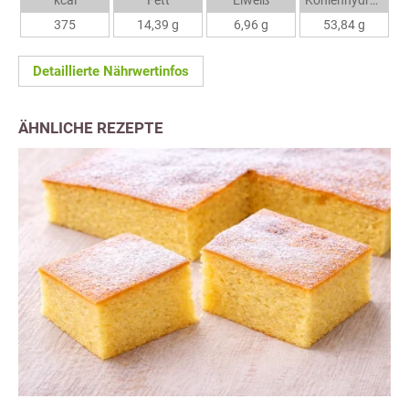
kcal
Fett
Eiweiß
Kohlenhydrate
375
14,39 g
6,96 g
53,84 g
Detaillierte Nährwertinfos
ÄHNLICHE REZEPTE