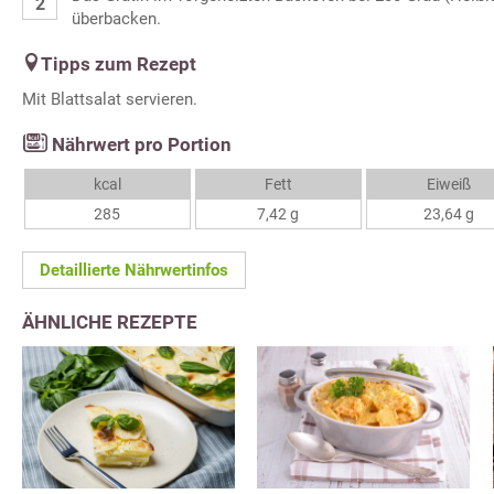
überbacken.
Tipps zum Rezept
Mit Blattsalat servieren.
Nährwert pro Portion
kcal
Fett
Eiweiß
285
7,42 g
23,64 g
Detaillierte Nährwertinfos
ÄHNLICHE REZEPTE