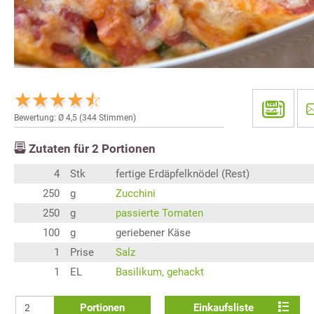
Bewertung: Ø
4,5
(
344
Stimmen)
Zutaten für
2
Portionen
4
Stk
fertige Erdäpfelknödel (Rest)
250
g
Zucchini
250
g
passierte Tomaten
100
g
geriebener Käse
1
Prise
Salz
1
EL
Basilikum, gehackt
Portionen
Einkaufsliste