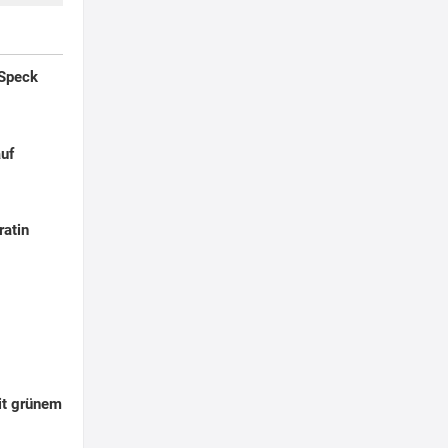
 Speck
auf
ratin
it grünem