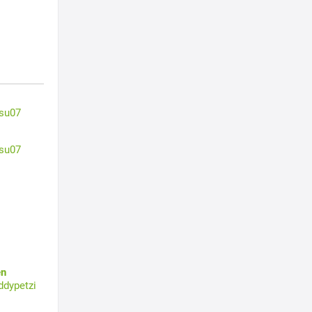
su07
su07
en
ddypetzi