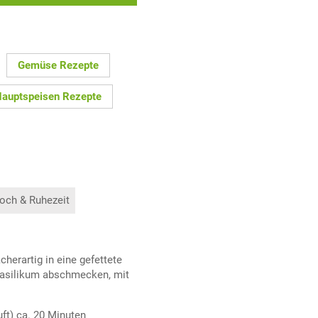
Gemüse Rezepte
auptspeisen Rezepte
och & Ruhezeit
herartig in eine gefettete
Basilikum abschmecken, mit
ft) ca. 20 Minuten