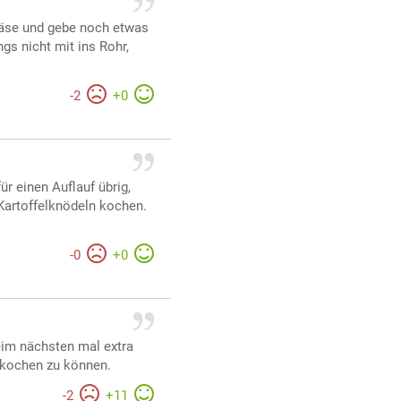
Käse und gebe noch etwas
ngs nicht mit ins Rohr,
-
2
+
0
ür einen Auflauf übrig,
Kartoffelknödeln kochen.
-
0
+
0
eim nächsten mal extra
kochen zu können.
-
2
+
11