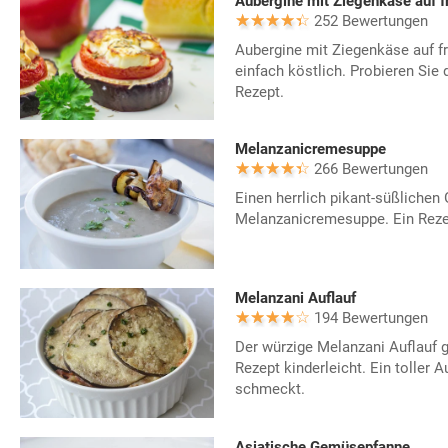
Aubergine mit Ziegenkäse auf f
252 Bewertungen
Aubergine mit Ziegenkäse auf f
einfach köstlich. Probieren Sie
Rezept.
Melanzanicremesuppe
266 Bewertungen
Einen herrlich pikant-süßliche
Melanzanicremesuppe. Ein Rezep
Melanzani Auflauf
194 Bewertungen
Der würzige Melanzani Auflauf g
Rezept kinderleicht. Ein toller A
schmeckt.
Asiatische Gemüsepfanne