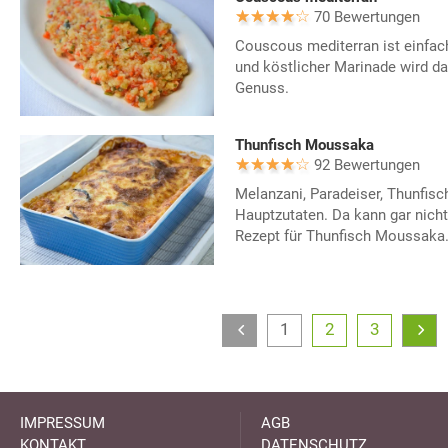
70 Bewertungen
Couscous mediterran ist einfach
und köstlicher Marinade wird d
Genuss.
Thunfisch Moussaka
92 Bewertungen
Melanzani, Paradeiser, Thunfisc
Hauptzutaten. Da kann gar nich
Rezept für Thunfisch Moussaka
1
2
3
IMPRESSUM
AGB
KONTAKT
DATENSCHUTZ