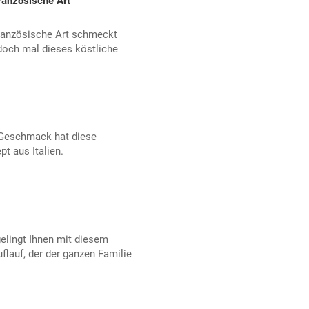
ranzösische Art
ranzösische Art schmeckt
 doch mal dieses köstliche
n Geschmack hat diese
t aus Italien.
elingt Ihnen mit diesem
uflauf, der der ganzen Familie