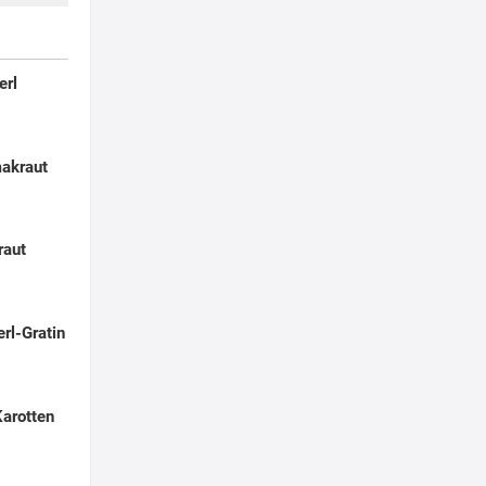
erl
makraut
raut
rl-Gratin
Karotten