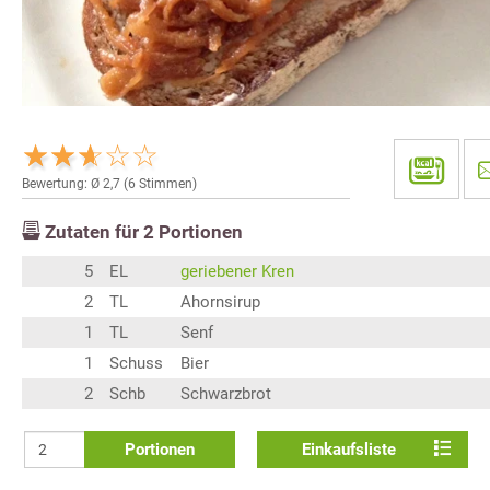
Bewertung: Ø
2,7
(
6
Stimmen)
Zutaten für
2
Portionen
5
EL
geriebener Kren
2
TL
Ahornsirup
1
TL
Senf
1
Schuss
Bier
2
Schb
Schwarzbrot
Portionen
Einkaufsliste