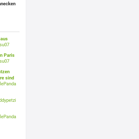
hnecken
 aus
su07
n Paris
su07
atzen
re sind
tlePanda
ddypetzi
tlePanda