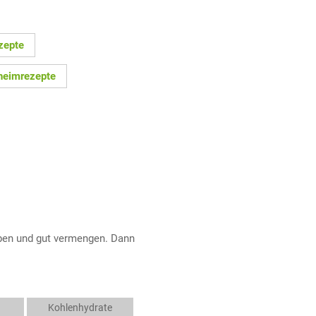
zepte
heimrezepte
eben und gut vermengen. Dann
Kohlenhydrate