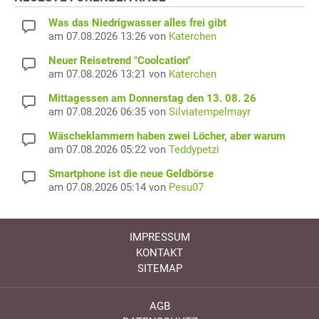
Was das Niedrigwasser alles frei gibt
am 07.08.2026 13:26 von
Katerchen
Neuer Reisetrend "Coolcation"
am 07.08.2026 13:21 von
Katerchen
Mittagessen am Donnerstag den 13. 08. 26
am 07.08.2026 06:35 von
Silviatempelmayr
Wäscheklammern haben zwei Löcher, aber warum
am 07.08.2026 05:22 von
Teddypetzi
Smartphone ist die neue Geldbörse
am 07.08.2026 05:14 von
Pesu07
IMPRESSUM
KONTAKT
SITEMAP
AGB