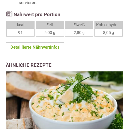
servieren.
Nährwert pro Portion
kcal
Fett
Eiweiß
Kohlenhydrate
91
5,00 g
2,80 g
8,05 g
Detaillierte Nährwertinfos
ÄHNLICHE REZEPTE