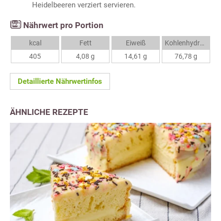
Heidelbeeren verziert servieren.
Nährwert pro Portion
kcal
Fett
Eiweiß
Kohlenhydrate
405
4,08 g
14,61 g
76,78 g
Detaillierte Nährwertinfos
ÄHNLICHE REZEPTE