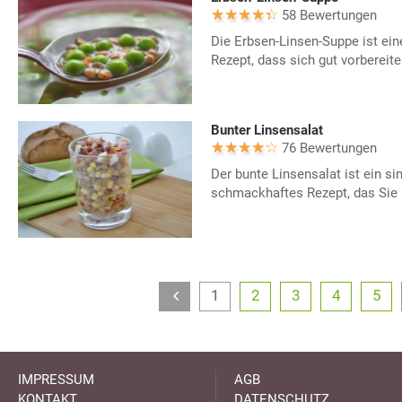
58 Bewertungen
Die Erbsen-Linsen-Suppe ist ein
Rezept, dass sich gut vorbereite
Bunter Linsensalat
76 Bewertungen
Der bunte Linsensalat ist ein si
schmackhaftes Rezept, das Sie s
1
2
3
4
5
IMPRESSUM
AGB
KONTAKT
DATENSCHUTZ