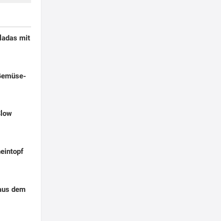
ladas mit
Gemüse-
Slow
eintopf
aus dem