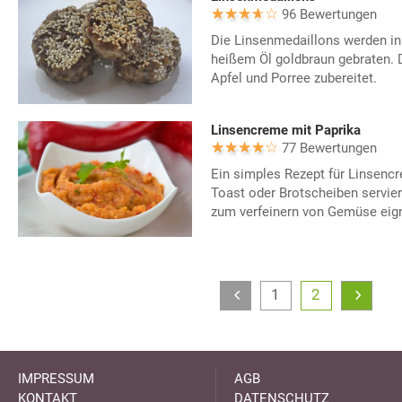
96 Bewertungen
Die Linsenmedaillons werden in
heißem Öl goldbraun gebraten. D
Apfel und Porree zubereitet.
Linsencreme mit Paprika
77 Bewertungen
Ein simples Rezept für Linsencr
Toast oder Brotscheiben servie
zum verfeinern von Gemüse eign
1
2
IMPRESSUM
AGB
KONTAKT
DATENSCHUTZ