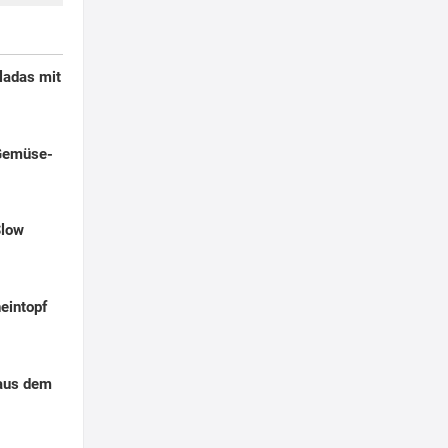
ladas mit
Gemüse-
Slow
eintopf
aus dem