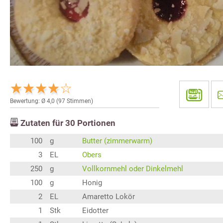
Bewertung: Ø
4,0
(
97
Stimmen)
Zutaten für
30
Portionen
100
g
Butter (zimmerwarm)
3
EL
Obers
250
g
Vollkornmehl oder Dinkelmehl
100
g
Honig
2
EL
Amaretto Lokör
1
Stk
Eidotter