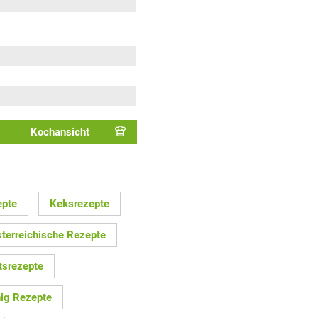
Kochansicht
epte
Keksrezepte
terreichische Rezepte
tsrezepte
ig Rezepte