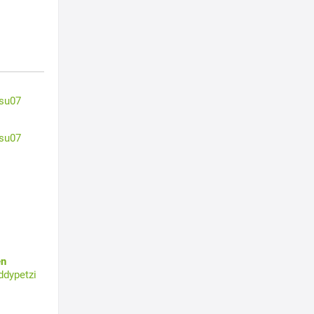
su07
su07
en
ddypetzi