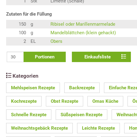
1
Stk
Limette (Schale)
Zutaten für die Füllung
150
g
Ribisel oder Marillenmarmelade
100
g
Mandelblättchen (klein gehackt)
2
EL
Obers
Portionen
Einkaufsliste
Kategorien
Mehlspeisen Rezepte
Backrezepte
Einfache Rez
Kochrezepte
Obst Rezepte
Omas Küche
Ös
Schnelle Rezepte
Süßspeisen Rezepte
Weihnach
Weihnachtsgebäck Rezepte
Leichte Rezepte
Hon