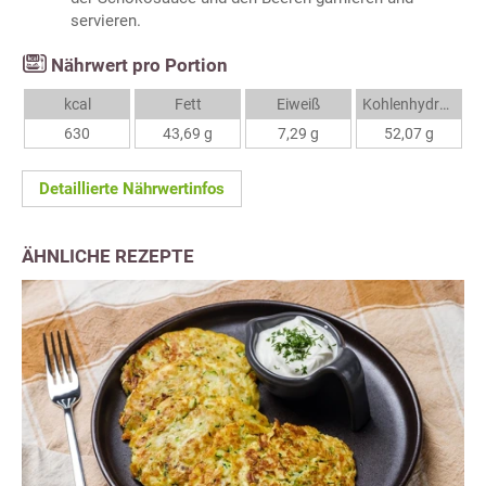
servieren.
Nährwert pro Portion
kcal
Fett
Eiweiß
Kohlenhydrate
630
43,69 g
7,29 g
52,07 g
Detaillierte Nährwertinfos
ÄHNLICHE REZEPTE