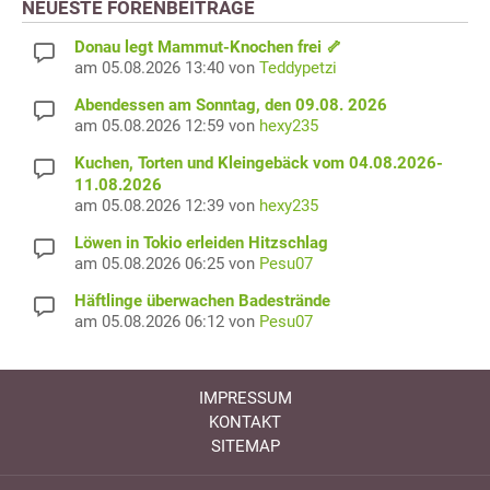
NEUESTE FORENBEITRÄGE
Donau legt Mammut-Knochen frei 🦴
am 05.08.2026 13:40 von
Teddypetzi
Abendessen am Sonntag, den 09.08. 2026
am 05.08.2026 12:59 von
hexy235
Kuchen, Torten und Kleingebäck vom 04.08.2026-
11.08.2026
am 05.08.2026 12:39 von
hexy235
Löwen in Tokio erleiden Hitzschlag
am 05.08.2026 06:25 von
Pesu07
Häftlinge überwachen Badestrände
am 05.08.2026 06:12 von
Pesu07
IMPRESSUM
KONTAKT
SITEMAP