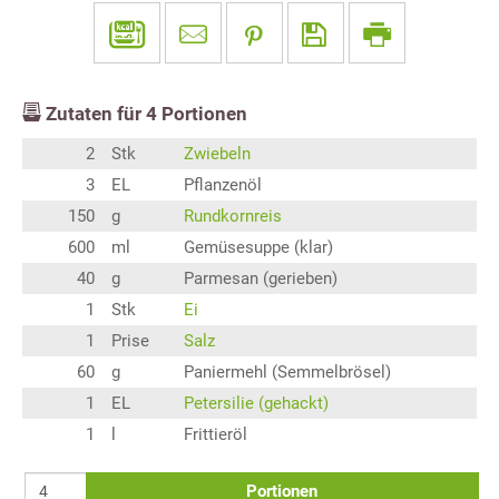
Zutaten für
4
Portionen
2
Stk
Zwiebeln
3
EL
Pflanzenöl
150
g
Rundkornreis
600
ml
Gemüsesuppe (klar)
40
g
Parmesan (gerieben)
1
Stk
Ei
1
Prise
Salz
60
g
Paniermehl (Semmelbrösel)
1
EL
Petersilie (gehackt)
1
l
Frittieröl
Portionen