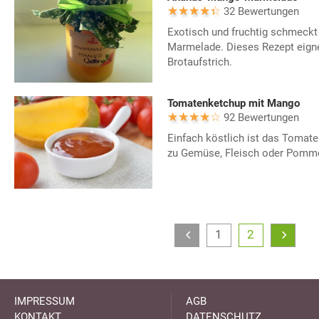
32 Bewertungen
Exotisch und fruchtig schmeck
Marmelade. Dieses Rezept eigne
Brotaufstrich.
Tomatenketchup mit Mango
92 Bewertungen
Einfach köstlich ist das Tomat
zu Gemüse, Fleisch oder Pommes
1
2
IMPRESSUM
AGB
KONTAKT
DATENSCHUTZ