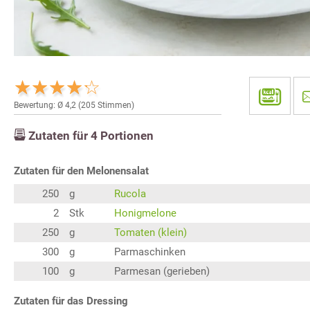
Bewertung: Ø
4,2
(
205
Stimmen)
Zutaten für
4
Portionen
Zutaten für den Melonensalat
250
g
Rucola
2
Stk
Honigmelone
250
g
Tomaten (klein)
300
g
Parmaschinken
100
g
Parmesan (gerieben)
Zutaten für das Dressing