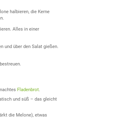
one halbieren, die Kerne
n.
ren. Alles in einer
en und über den Salat gießen.
bestreuen.
emachtes
Fladenbrot
.
tisch und süß – das gleicht
ärkt die Melone), etwas