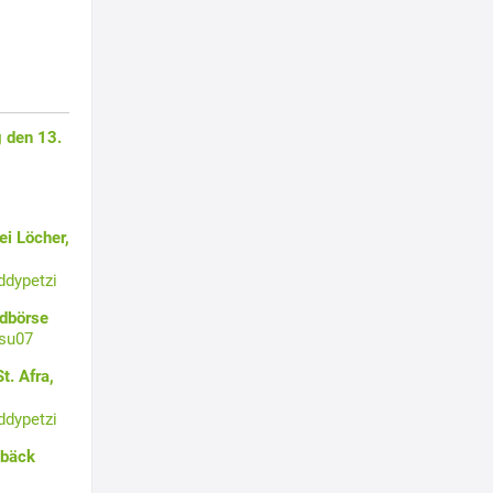
 den 13.
i Löcher,
ddypetzi
ldbörse
su07
t. Afra,
ddypetzi
ebäck