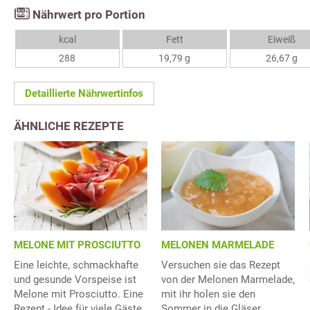
Nährwert pro Portion
kcal
Fett
Eiweiß
288
19,79 g
26,67 g
Detaillierte Nährwertinfos
ÄHNLICHE REZEPTE
MELONE MIT PROSCIUTTO
MELONEN MARMELADE
Eine leichte, schmackhafte
Versuchen sie das Rezept
und gesunde Vorspeise ist
von der Melonen Marmelade,
Melone mit Prosciutto. Eine
mit ihr holen sie den
Rezept - Idee für viele Gäste.
Sommer in die Gläser.