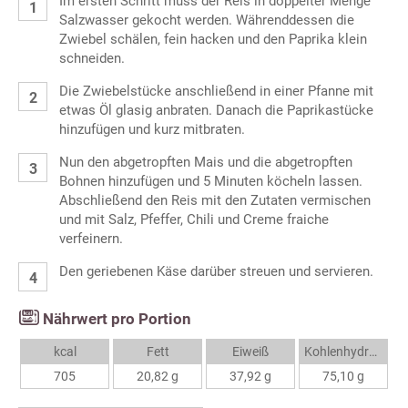
Im ersten Schritt muss der Reis in doppelter Menge
Salzwasser gekocht werden. Währenddessen die
Zwiebel schälen, fein hacken und den Paprika klein
schneiden.
Die Zwiebelstücke anschließend in einer Pfanne mit
etwas Öl glasig anbraten. Danach die Paprikastücke
hinzufügen und kurz mitbraten.
Nun den abgetropften Mais und die abgetropften
Bohnen hinzufügen und 5 Minuten köcheln lassen.
Abschließend den Reis mit den Zutaten vermischen
und mit Salz, Pfeffer, Chili und Creme fraiche
verfeinern.
Den geriebenen Käse darüber streuen und servieren.
Nährwert pro Portion
kcal
Fett
Eiweiß
Kohlenhydrate
705
20,82 g
37,92 g
75,10 g