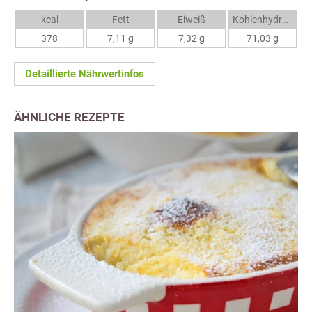
kcal
Fett
Eiweiß
Kohlenhydrate
378
7,11 g
7,32 g
71,03 g
Detaillierte Nährwertinfos
ÄHNLICHE REZEPTE