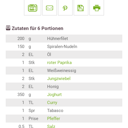
Zutaten für
6
Portionen
200
g
Hühnerfilet
150
g
Spiralen-Nudeln
2
EL
Öl
1
Stk
roter Paprika
1
EL
Weißweinessig
2
Stk
Jungzwiebel
2
EL
Honig
350
g
Joghurt
1
TL
Curry
1
Spr
Tabasco
1
Prise
Pfeffer
0.5
TL
Salz