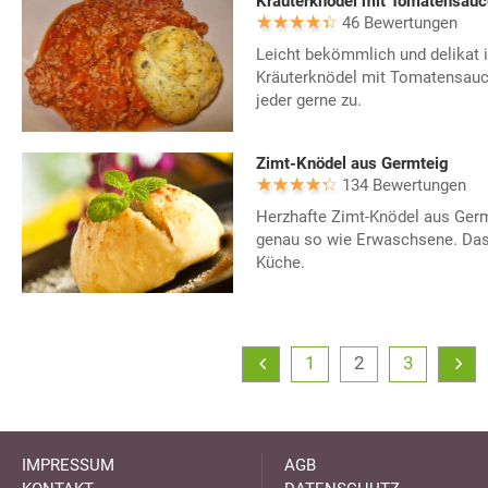
Kräuterknödel mit Tomatensauc
46 Bewertungen
Leicht bekömmlich und delikat
Kräuterknödel mit Tomatensauce
jeder gerne zu.
Zimt-Knödel aus Germteig
134 Bewertungen
Herzhafte Zimt-Knödel aus Ger
genau so wie Erwaschsene. Das
Küche.
1
2
3
IMPRESSUM
AGB