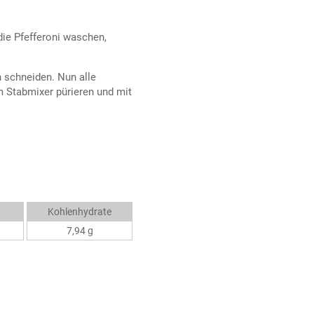
ie Pfefferoni waschen,
n schneiden. Nun alle
m Stabmixer pürieren und mit
Kohlenhydrate
7,94 g