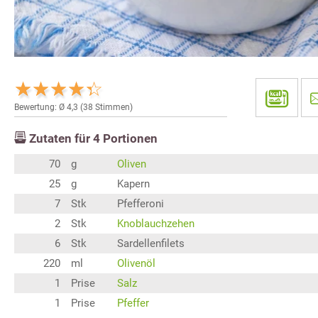
Bewertung: Ø
4,3
(
38
Stimmen)
Zutaten für
4
Portionen
70
g
Oliven
25
g
Kapern
7
Stk
Pfefferoni
2
Stk
Knoblauchzehen
6
Stk
Sardellenfilets
220
ml
Olivenöl
1
Prise
Salz
1
Prise
Pfeffer