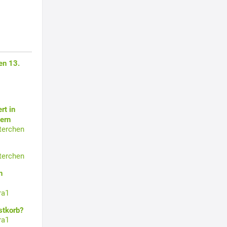
en 13.
rt in
ern
terchen
terchen
n
ra1
stkorb?
ra1