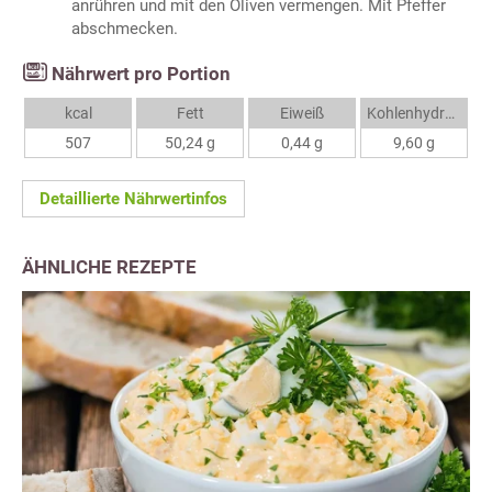
anrühren und mit den Oliven vermengen. Mit Pfeffer
abschmecken.
Nährwert pro Portion
kcal
Fett
Eiweiß
Kohlenhydrate
507
50,24 g
0,44 g
9,60 g
Detaillierte Nährwertinfos
ÄHNLICHE REZEPTE