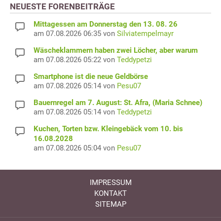
NEUESTE FORENBEITRÄGE
Mittagessen am Donnerstag den 13. 08. 26
am 07.08.2026 06:35 von
Silviatempelmayr
Wäscheklammern haben zwei Löcher, aber warum
am 07.08.2026 05:22 von
Teddypetzi
Smartphone ist die neue Geldbörse
am 07.08.2026 05:14 von
Pesu07
Bauernregel am 7. August: St. Afra, (Maria Schnee)
am 07.08.2026 05:14 von
Teddypetzi
Kuchen, Torten bzw. Kleingebäck vom 10. bis
16.08.2028
am 07.08.2026 05:04 von
Pesu07
IMPRESSUM
KONTAKT
SITEMAP