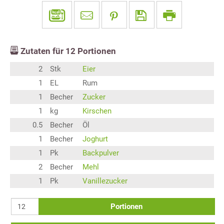
Zutaten für
12
Portionen
2
Stk
Eier
1
EL
Rum
1
Becher
Zucker
1
kg
Kirschen
0.5
Becher
Öl
1
Becher
Joghurt
1
Pk
Backpulver
2
Becher
Mehl
1
Pk
Vanillezucker
Portionen