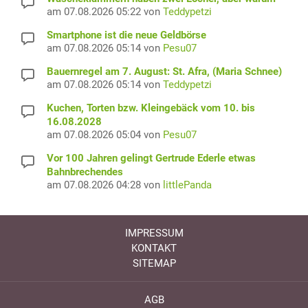
am 07.08.2026 05:22 von
Teddypetzi
Smartphone ist die neue Geldbörse
am 07.08.2026 05:14 von
Pesu07
Bauernregel am 7. August: St. Afra, (Maria Schnee)
am 07.08.2026 05:14 von
Teddypetzi
Kuchen, Torten bzw. Kleingebäck vom 10. bis
16.08.2028
am 07.08.2026 05:04 von
Pesu07
Vor 100 Jahren gelingt Gertrude Ederle etwas
Bahnbrechendes
am 07.08.2026 04:28 von
littlePanda
IMPRESSUM
KONTAKT
SITEMAP
AGB