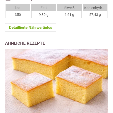
kcal
Fett
Eiweiß
Kohlenhydrate
350
9,39 g
6,61 g
57,43 g
Detaillierte Nährwertinfos
ÄHNLICHE REZEPTE