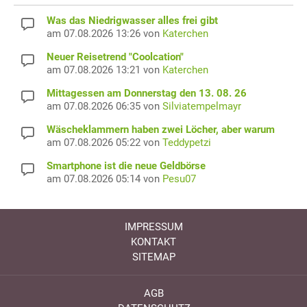
Was das Niedrigwasser alles frei gibt
am 07.08.2026 13:26 von
Katerchen
Neuer Reisetrend "Coolcation"
am 07.08.2026 13:21 von
Katerchen
Mittagessen am Donnerstag den 13. 08. 26
am 07.08.2026 06:35 von
Silviatempelmayr
Wäscheklammern haben zwei Löcher, aber warum
am 07.08.2026 05:22 von
Teddypetzi
Smartphone ist die neue Geldbörse
am 07.08.2026 05:14 von
Pesu07
IMPRESSUM
KONTAKT
SITEMAP
AGB