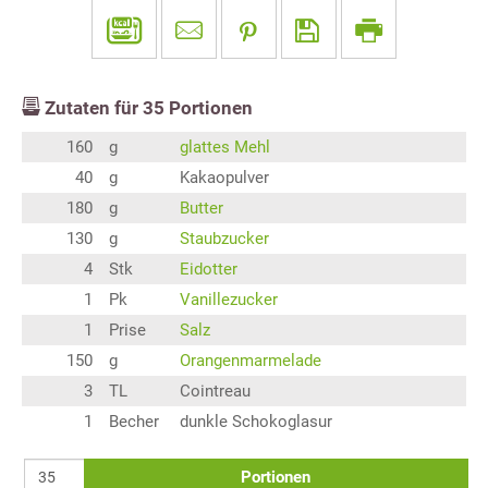
Zutaten für
35
Portionen
160
g
glattes Mehl
40
g
Kakaopulver
180
g
Butter
130
g
Staubzucker
4
Stk
Eidotter
1
Pk
Vanillezucker
1
Prise
Salz
150
g
Orangenmarmelade
3
TL
Cointreau
1
Becher
dunkle Schokoglasur
Portionen