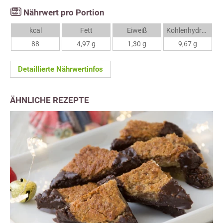
Nährwert pro Portion
kcal
Fett
Eiweiß
Kohlenhydrate
88
4,97 g
1,30 g
9,67 g
Detaillierte Nährwertinfos
ÄHNLICHE REZEPTE