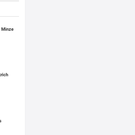
t Minze
rich
s