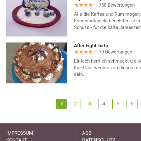
758 Bewertungen
Alle die Kaffee und Rum mögen,
Espressokugeln begeistert sein.
Schuss - für die kalte Jahreszeit
After Eight Torte
79 Bewertungen
Einfach herrlich schmeckt die kö
Ihre Gäst werden von diesem ei
sein.
2
3
4
5
6
IMPRESSUM
AGB
KONTAKT
DATENSCHUTZ