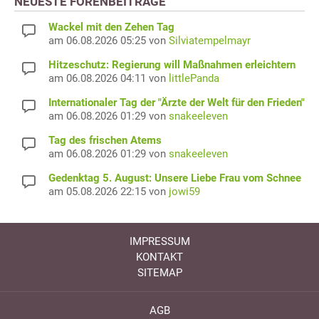
NEUESTE FORENBEITRÄGE
Wackel mit den Zehen Tag
am 06.08.2026 05:25 von
Silviatempelmayr
Hitzeschutz: Regierung will Maßnahmen erleichtern
am 06.08.2026 04:11 von
littlePanda
Internationaler Tag der "Ärzte der Welt für den Frieden"
am 06.08.2026 01:29 von
snakeeleven
Tag des frischen Atems
am 06.08.2026 01:29 von
snakeeleven
Gedenktag 5. August: Unsere Liebe Frau vom Schnee
am 05.08.2026 22:15 von
jowi59
IMPRESSUM
KONTAKT
SITEMAP
AGB