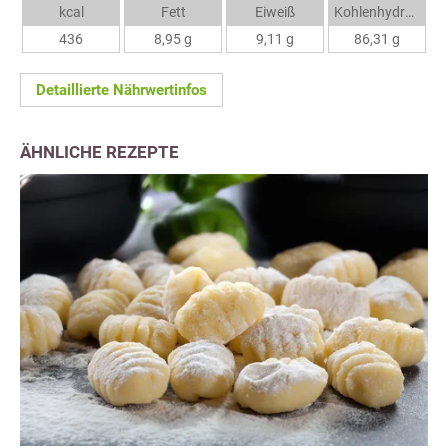
kcal
Fett
Eiweiß
Kohlenhydrate
436
8,95 g
9,11 g
86,31 g
Detaillierte Nährwertinfos
ÄHNLICHE REZEPTE