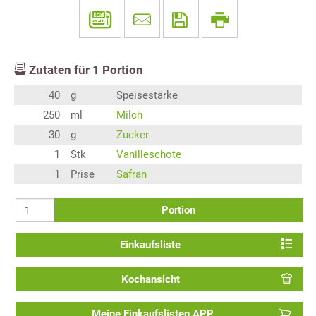
Zutaten für
1
Portion
40
g
Speisestärke
250
ml
Milch
30
g
Zucker
1
Stk
Vanilleschote
1
Prise
Safran
Portion
Einkaufsliste
Kochansicht
Meine Einkaufslisten APP