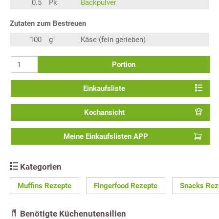
0.5
Pk
Backpulver
Zutaten zum Bestreuen
100
g
Käse (fein gerieben)
Portion
Einkaufsliste
Kochansicht
Meine Einkaufslisten APP
Kategorien
Muffins Rezepte
Fingerfood Rezepte
Snacks Rez
Benötigte Küchenutensilien