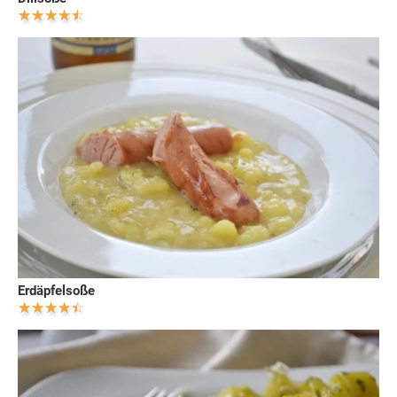
Erdäpfelsoße