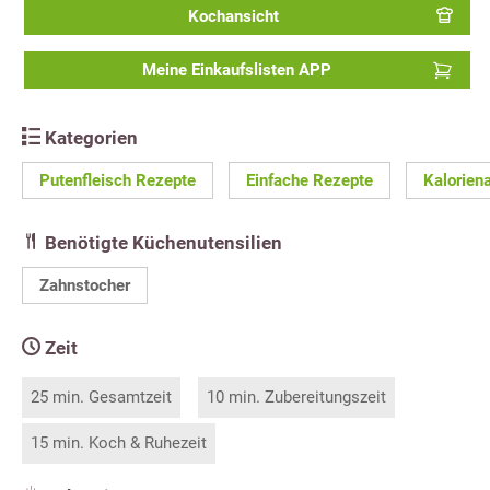
Kochansicht
Meine Einkaufslisten APP
Kategorien
Putenfleisch Rezepte
Einfache Rezepte
Kalorien
Benötigte Küchenutensilien
Zahnstocher
Zeit
25 min. Gesamtzeit
10 min. Zubereitungszeit
15 min. Koch & Ruhezeit