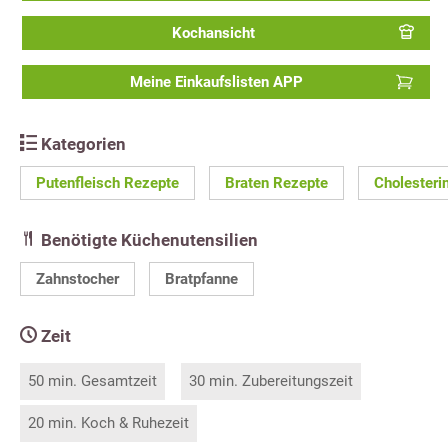
Kochansicht
Meine Einkaufslisten APP
Kategorien
Putenfleisch Rezepte
Braten Rezepte
Cholesteri
Benötigte Küchenutensilien
Zahnstocher
Bratpfanne
Zeit
50 min. Gesamtzeit
30 min. Zubereitungszeit
20 min. Koch & Ruhezeit