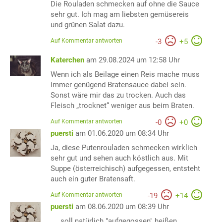
Die Rouladen schmecken auf ohne die Sauce
sehr gut. Ich mag am liebsten gemüsereis
und grünen Salat dazu.
Auf Kommentar antworten
-
3
+
5
Katerchen
am 29.08.2024 um 12:58 Uhr
Wenn ich als Beilage einen Reis mache muss
immer genügend Bratensauce dabei sein.
Sonst wäre mir das zu trocken. Auch das
Fleisch „trocknet“ weniger aus beim Braten.
Auf Kommentar antworten
-
0
+
0
puersti
am 01.06.2020 um 08:34 Uhr
Ja, diese Putenrouladen schmecken wirklich
sehr gut und sehen auch köstlich aus. Mit
Suppe (österreichisch) aufgegessen, entsteht
auch ein guter Bratensaft.
Auf Kommentar antworten
-
19
+
14
puersti
am 08.06.2020 um 08:39 Uhr
.... soll natürlich "aufgegossen" heißen,