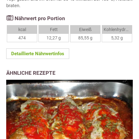
braten.
Nährwert pro Portion
kcal
Fett
Eiweiß
Kohlenhydrate
474
12,27 g
85,55 g
5,32 g
Detaillierte Nährwertinfos
ÄHNLICHE REZEPTE