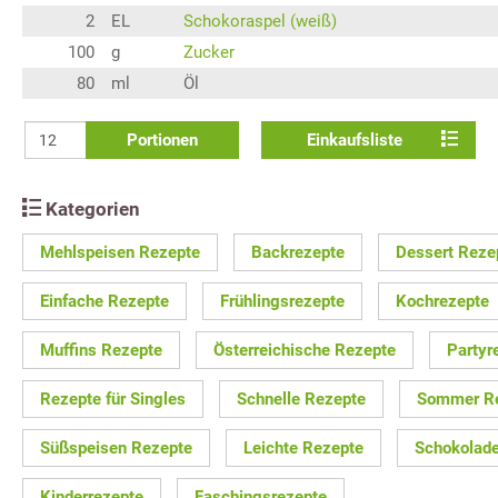
2
EL
Schokoraspel (weiß)
100
g
Zucker
80
ml
Öl
Portionen
Einkaufsliste
Kategorien
Mehlspeisen Rezepte
Backrezepte
Dessert Reze
Einfache Rezepte
Frühlingsrezepte
Kochrezepte
Muffins Rezepte
Österreichische Rezepte
Partyr
Rezepte für Singles
Schnelle Rezepte
Sommer R
Süßspeisen Rezepte
Leichte Rezepte
Schokolad
Kinderrezepte
Faschingsrezepte