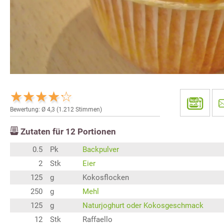
Bewertung: Ø
4,3
(
1.212
Stimmen)
Zutaten für
12
Portionen
0.5
Pk
Backpulver
2
Stk
Eier
125
g
Kokosflocken
250
g
Mehl
125
g
Naturjoghurt oder Kokosgeschmack
12
Stk
Raffaello