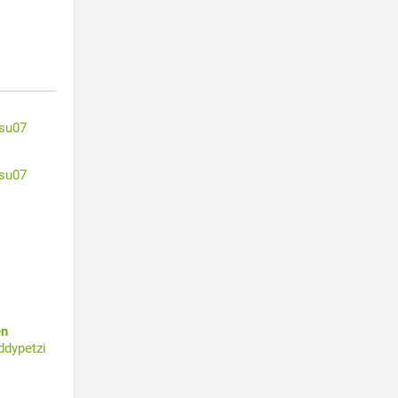
su07
su07
en
ddypetzi