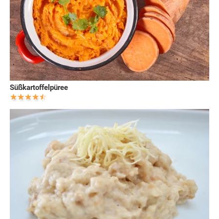
Süßkartoffelpüree