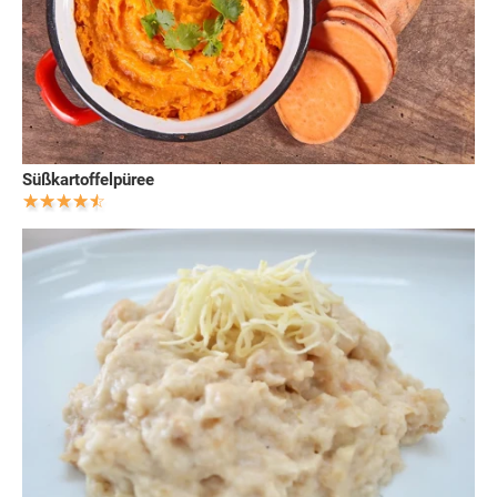
Süßkartoffelpüree