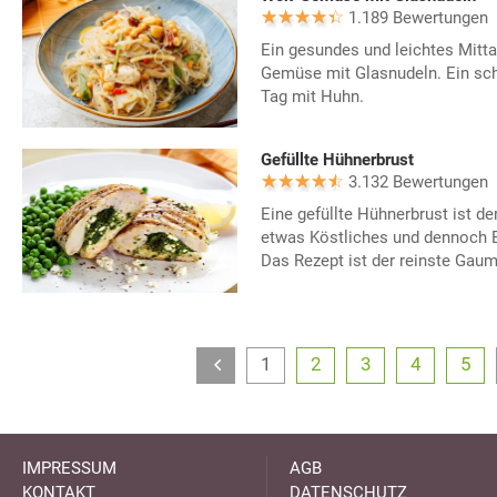
1.189 Bewertungen
Ein gesundes und leichtes Mitt
Gemüse mit Glasnudeln. Ein sc
Tag mit Huhn.
Gefüllte Hühnerbrust
3.132 Bewertungen
Eine gefüllte Hühnerbrust ist d
etwas Köstliches und dennoch E
Das Rezept ist der reinste Ga
1
2
3
4
5
IMPRESSUM
AGB
KONTAKT
DATENSCHUTZ