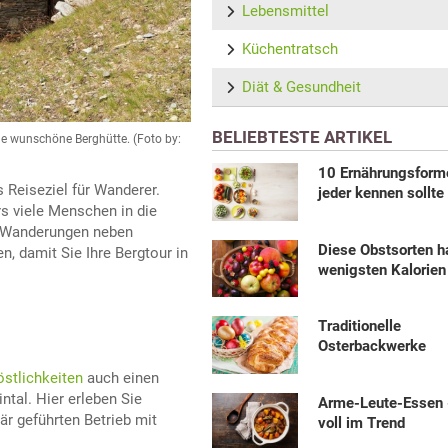
Lebensmittel
Küchentratsch
Diät & Gesundheit
BELIEBTESTE ARTIKEL
ne wunschöne Berghütte. (Foto by:
10 Ernährungsform
 Reiseziel für Wanderer.
jeder kennen sollte
s viele Menschen in die
e Wanderungen neben
Diese Obstsorten h
en, damit Sie Ihre Bergtour in
wenigsten Kalorien
Traditionelle
Osterbackwerke
östlichkeiten
auch einen
tal. Hier erleben Sie
Arme-Leute-Essen 
r geführten Betrieb mit
voll im Trend