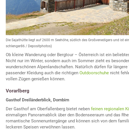
Die Sajathütte liegt auf 2600 m Seehöhe, südlich des Großvenedigers und ist ei
schlenger86 / Depositphotos)
Ob kleine Wanderung oder Bergtour – Österreich ist ein beliebtes
Nicht nur im Winter, sondern auch im Sommer zieht es besonder
wunderschönen Alpenlandschaften. Natürlich dürfen für länger
passender Kleidung auch die richtigen
Outdoorschuhe
nicht fehl
vollen Zügen genießen können.
Vorarlberg
Gasthof Dreiländerblick, Dornbirn
Der Gasthof am Oberfallenberg bietet neben
feinen regionalen K
einmaligen Panoramablick über den Bodenseeraum und das Rhein
romantische Sonnenuntergänge und können sich von dem familiä
leckeren Speisen verwöhnen lassen.