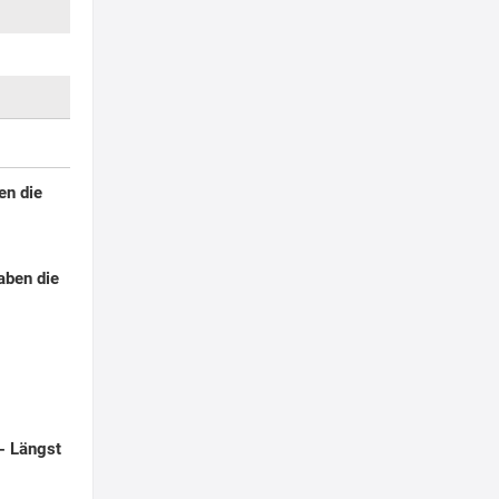
en die
aben die
- Längst