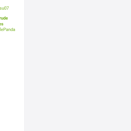
su07
rude
es
tlePanda