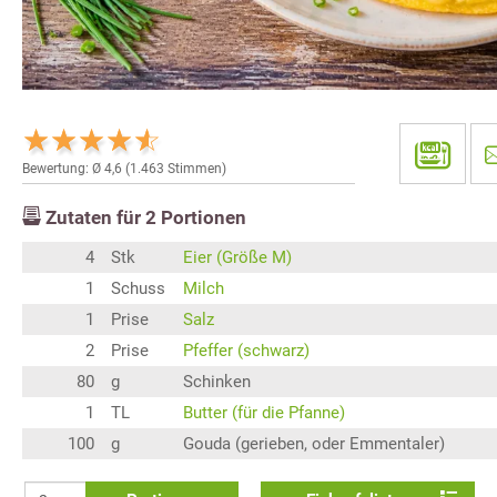
Bewertung: Ø
4,6
(
1.463
Stimmen)
Zutaten für
2
Portionen
4
Stk
Eier (Größe M)
1
Schuss
Milch
1
Prise
Salz
2
Prise
Pfeffer (schwarz)
80
g
Schinken
1
TL
Butter (für die Pfanne)
100
g
Gouda (gerieben, oder Emmentaler)