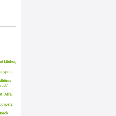
i Löcher,
ddypetzi
ldbörse
su07
t. Afra,
ddypetzi
ebäck