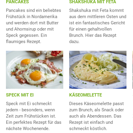
PANCAKES
SHAKSHUKA MIT FETA
Pancakes sind ein beliebtes
Shakshuka mit Feta kommt
Frühstück in Nordamerika
aus dem mittleren Osten und
und werden dort mit Butter
ist ein fantastisches Gericht
und Ahornsirup oder mit
für einen gehaltvollen
Speck gegessen. Ein
Brunch. Hier das Rezept
flaumiges Rezept.
dazu.
SPECK MIT EI
KÄSEOMELETTE
Speck mit Ei schmeckt
Dieses Käseomelette passt
jedem - besonders, wenn
zum Brunch, als Snack oder
Zeit zum Frühstücken ist.
auch als Abendessen. Das
Ein perfektes Rezept für das
Rezept ist einfach und
nächste Wochenende.
schmeckt köstlich.