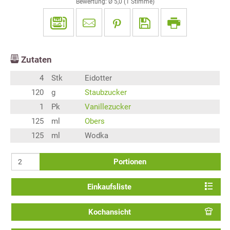
Bewertung: Ø
5,0
(
1
Stimme)
Zutaten
4
Stk
Eidotter
120
g
Staubzucker
1
Pk
Vanillezucker
125
ml
Obers
125
ml
Wodka
Portionen
Einkaufsliste
Kochansicht