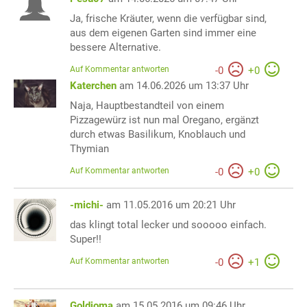
Ja, frische Kräuter, wenn die verfügbar sind,
aus dem eigenen Garten sind immer eine
bessere Alternative.
Auf Kommentar antworten
-
0
+
0
Katerchen
am 14.06.2026 um 13:37 Uhr
Naja, Hauptbestandteil von einem
Pizzagewürz ist nun mal Oregano, ergänzt
durch etwas Basilikum, Knoblauch und
Thymian
Auf Kommentar antworten
-
0
+
0
-michi-
am 11.05.2016 um 20:21 Uhr
das klingt total lecker und sooooo einfach.
Super!!
Auf Kommentar antworten
-
0
+
1
Goldioma
am 15.05.2016 um 09:46 Uhr