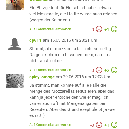
Ein Blitzgericht für Fleischliebhaber- etwas
viel Mozzarelle, die Hälfte würde auch reichen
(wegen der Kalorien!)
Auf Kommentar antworten
-
0
+
1
cp611
am 15.05.2016 um 23:21 Uhr
Stimmt, aber mozzarella ist nicht so deftig.
Da geht schon ein bisschen mehr, damit es
nicht austrocknet
Auf Kommentar antworten
-
0
+
2
spicy-orange
am 29.06.2016 um 12:03 Uhr
Ja stimmt, man könnte auf alle Fälle die
Menge des Mozzarellas reduzieren, aber das
kann ja jeder entscheiden wie er mag, ich
variier auch oft mit Mengenangaben bei
Rezepten. Aber das Grundrezept bleibt ja wie
es ist! ;)
Auf Kommentar antworten
-
0
+
1