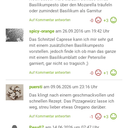
Basilikumpesto über den Mozarella träufeln
oder zumindest Basilikum als Garnitur
Auf Kommentar antworten
-
0
+
3
spicy-orange
am 26.09.2016 um 19:42 Uhr
Das Schnitzel Caprese kann ich mir sehr gut
mit einem zusätzlichen Basilikumpesto
vorstellen. jedoch finde ich ob man das ganze
mit einem Basilikumblatt oder Petersilie
garniert, gar nicht so tragsich ;)
Auf Kommentar antworten
-
0
+
1
puersti
am 09.06.2026 um 23:16 Uhr
Das klingt nach einem geschmackvollen und
schnellen Rezept. Das Pizzagewürz lasse ich
weg, streu lieber etwas Oregano darüber.
Auf Kommentar antworten
-
1
+
3
Pesu07
am 14.06.2026 um 07:47 Uhr