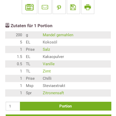
Zutaten für
1
Portion
200
g
Mandel gemahlen
5
EL
Kokosöl
1
Prise
Salz
1.5
EL
Kakaopulver
0.5
TL
Vanille
1
TL
Zimt
1
Prise
Chilli
1
Msp
Steviaextrakt
1
Spr
Zitronensaft
Portion